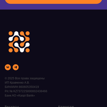
© 2025 Все права защищены
ИП Кравченко А.В.
БИН/ИИН 860605350419
Р/с № KZ73722S000002438466
Банк АО «Kaspi Bank»
Ресурсы
Клиентам