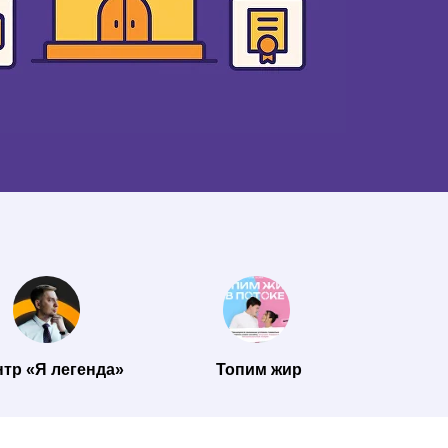
тр «Я легенда»
Топим жир