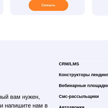
Связать
CRM/LMS
Конструкторы лендин
Вебинарные площадк
рый вам нужен,
Смс-рассыльщики
ли напишите нам в
Автозвонки