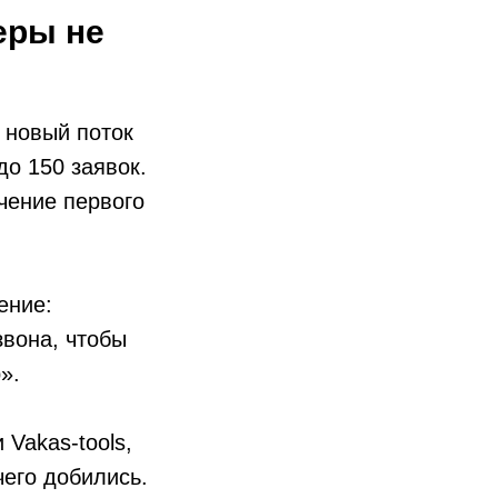
еры не
 новый поток
до 150 заявок.
чение первого
ение:
звона, чтобы
».
 Vakas-tools,
чего добились.