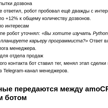
пытки дозвона
е ответил, робот пробовал ещё дважды с интер
ло +12% к общему количеству дозвонов.
по интересам
пе робот уточнял:
«Вы хотите изучать Python
 планируете карьеру программиста?»
Ответ в
лога менеджера.
для отдела продаж
го контакта бот ставил тег, менял этап сделки
в Telegram-канал менеджеров.
нные передаются между amoC
м ботом