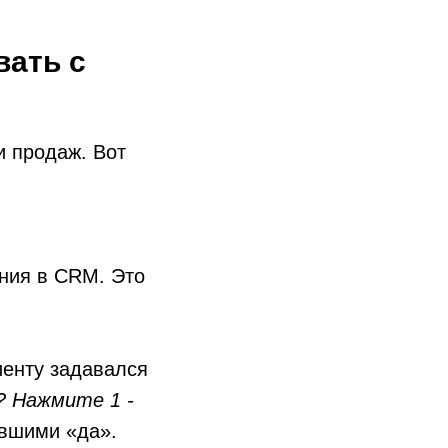
вать с
и продаж. Вот
ания в CRM. Это
иенту задавался
? Нажмите 1 -
вшими «да».