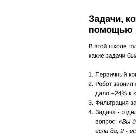
Задачи, к
помощью 
В этой школе го
какие задачи бы
Первичный ко
Робот звонил 
дало +24% к 
Фильтрация з
Задача - отде
вопрос:
«Вы д
если да, 2 - е