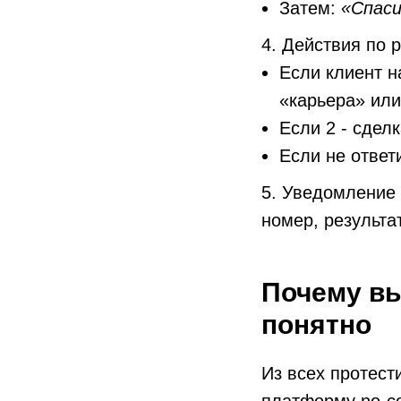
Затем:
«Спаси
4. Действия по р
Если клиент н
«карьера» или
Если 2 - сдел
Если не ответ
5. Уведомление 
номер, результат
Почему вы
понятно
Из всех протест
платформу no-c