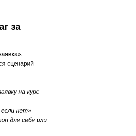
аг за
заявка».
тся сценарий
аявку на курс
 если нет»
on для себя или