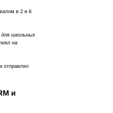
валом в 2 и 6
 для школьных
лиял на
 и отправлял
RM и