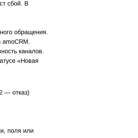
т сбой. В
ьного обращения.
из amoCRM.
вность каналов.
татусе «Новая
2 — отказ)
ги, поля или