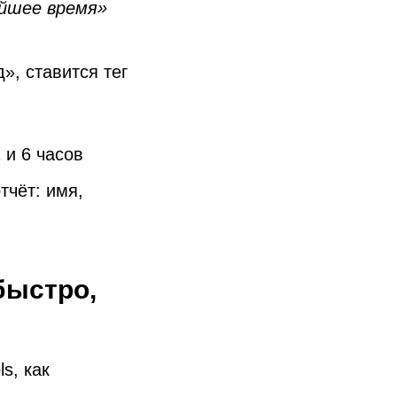
айшее время»
», ставится тег
 и 6 часов
тчёт: имя,
быстро,
s, как