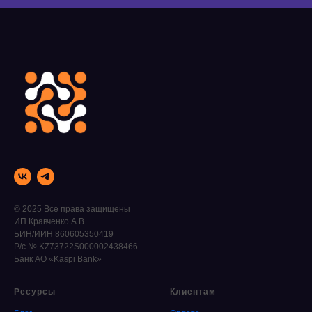
© 2025 Все права защищены
ИП Кравченко А.В.
БИН/ИИН 860605350419
Р/с № KZ73722S000002438466
Банк АО «Kaspi Bank»
Ресурсы
Клиентам