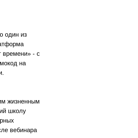
о один из
латформа
т времени» - с
омокод на
и.
жим жизненным
ний школу
ерных
сле вебинара