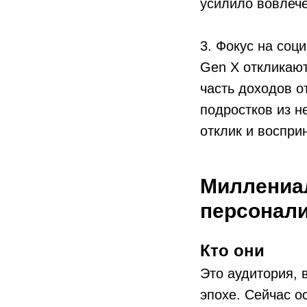
усилило вовлечё
3. Фокус на соц
Gen X откликают
часть доходов о
подростков из н
отклик и воспри
Миллениал
персонал
Кто они
Это аудитория, 
эпохе. Сейчас о