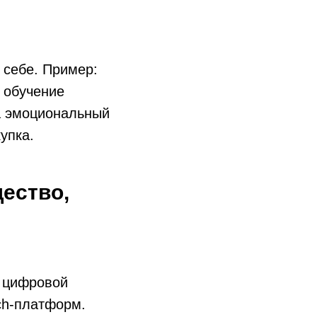
 себе. Пример:
 обучение
а эмоциональный
упка.
ество,
к цифровой
ch-платформ.