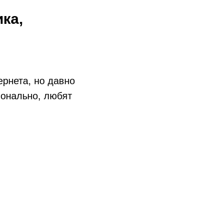
ика,
ернета, но давно
онально, любят