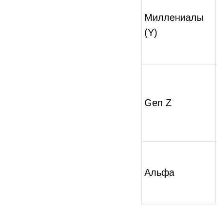
Миллениалы
(Y)
Gen Z
Альфа