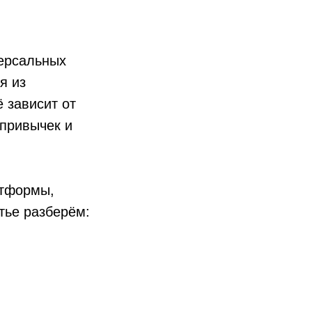
версальных
я из
 зависит от
 привычек и
атформы,
атье разберём: