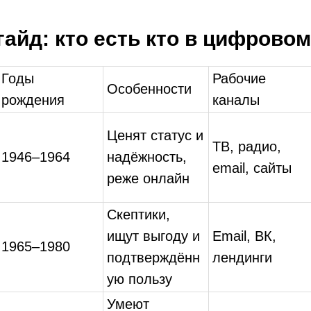
айд: кто есть кто в цифрово
Годы
Рабочие
Особенности
рождения
каналы
Ценят статус и
ТВ, радио,
1946–1964
надёжность,
email, сайты
реже онлайн
Скептики,
ищут выгоду и
Email, ВК,
1965–1980
подтверждённ
лендинги
ую пользу
Умеют