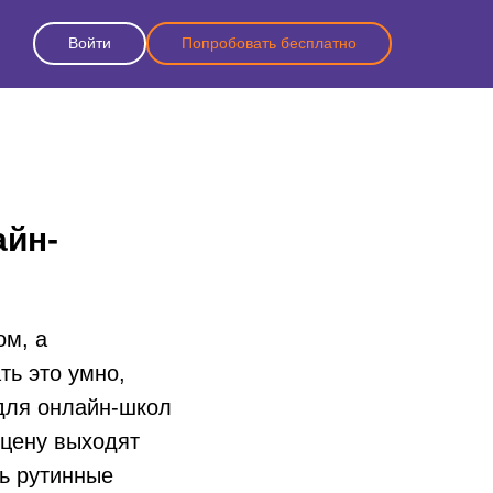
Войти
Попробовать бесплатно
айн-
ом, а
ть это умно,
для онлайн-школ
сцену выходят
ь рутинные