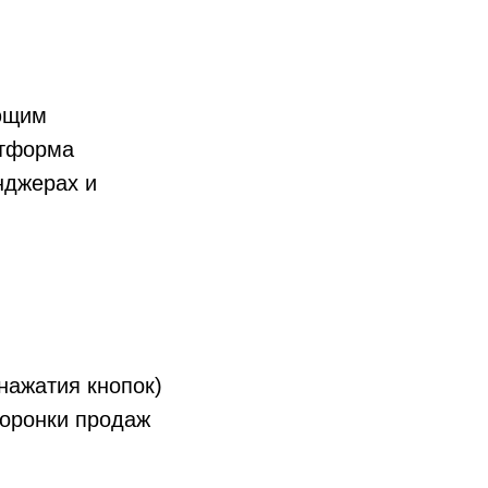
ующим
атформа
нджерах и
нажатия кнопок)
воронки продаж