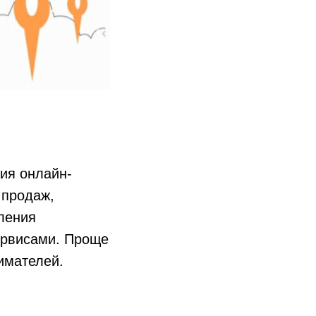
ия онлайн-
 продаж,
вления
ервисами. Проще
имателей.