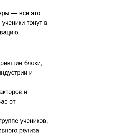
еры — всё это
 ученики тонут в
ивацию.
аревшие блоки,
индустрии и
акторов и
вас от
группе учеников,
вного релиза.