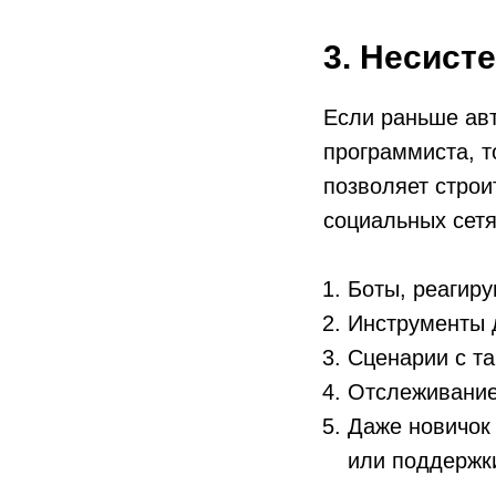
3. Несист
Если раньше ав
программиста, т
позволяет строи
социальных сетя
Боты, реагир
Инструменты 
Сценарии с т
Отслеживание 
Даже новичок 
или поддержк