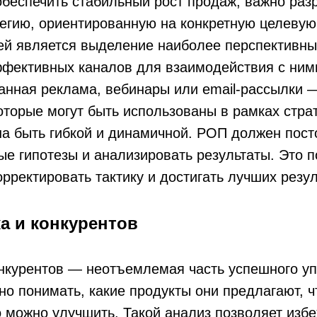
обеспечить стабильный рост продаж, важно раз
егию, ориентированную на конкретную целевую
й является выделение наиболее перспективных
ффективных каналов для взаимодействия с ним
ванная реклама, вебинары или email-рассылки 
оторые могут быть использованы в рамках страт
а быть гибкой и динамичной. РОП должен пост
ые гипотезы и анализировать результаты. Это 
рректировать тактику и достигать лучших резул
а и конкурентов
онкурентов — неотъемлемая часть успешного у
о понимать, какие продукты они предлагают, ч
о можно улучшить. Такой анализ позволяет изб