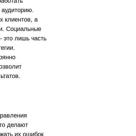
работать
 аудиторию.
 клиентов, а
и. Социальные
— это лишь часть
егии.
оянно
позволит
ьтатов.
правления
то делают
ежать их ошибок