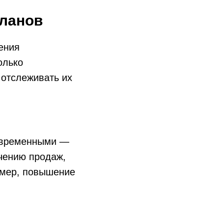
планов
ения
олько
 отслеживать их
 временными —
чению продаж,
имер, повышение