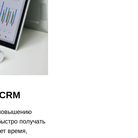
с CRM
 повышению
ыстро получать
ет время,