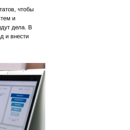
татов, чтобы
стем и
дут дела. В
д и внести