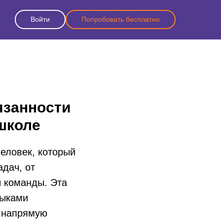
Войти
Попробовать бесплатно
язанности
школе
еловек, который
дач, от
ы команды. Эта
выками
а напрямую