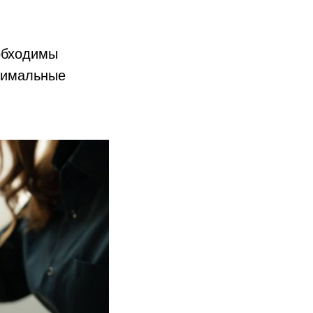
еобходимы
ксимальные