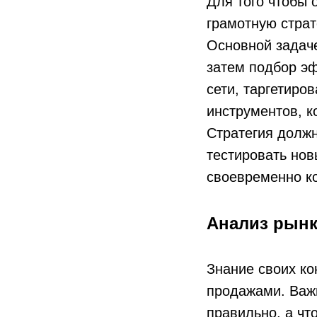
Для того чтобы 
грамотную страт
Основной задаче
затем подбор э
сети, таргетиро
инструментов, к
Стратегия должн
тестировать нов
своевременно ко
Анализ рынк
Знание своих к
продажами. Важн
правильно, а чт