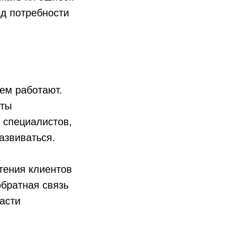
од потребности
ем работают.
оты
 специалистов,
развиваться.
тения клиентов
обратная связь
асти