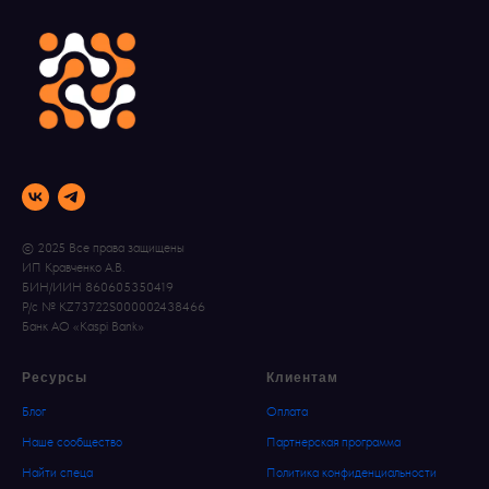
© 2025 Все права защищены
ИП Кравченко А.В.
БИН/ИИН 860605350419
Р/с № KZ73722S000002438466
Банк АО «Kaspi Bank»
Ресурсы
Клиентам
Блог
Оплата
Наше сообщество
Партнерская программа
Найти спеца
Политика конфиденциальности