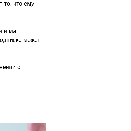
 то, что ему
и и вы
подписке может
нении с