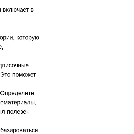
ы включает в
ории, которую
е,
одписочные
 Это поможет
 Определите,
деоматериалы,
был полезен
 базироваться