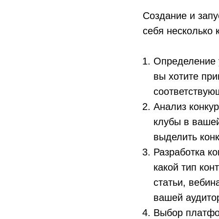
Создание и запу
себя несколько 
Определение 
вы хотите пр
соответствую
Анализ конку
клубы в ваше
выделить кон
Разработка к
какой тип кон
статьи, вебин
вашей аудито
Выбор платфо