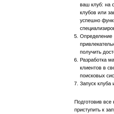
ваш клуб: на
клубов или за
успешно функц
специализиро
Определение 
привлекатель
получить дос
Разработка м
клиентов в св
поисковых сис
Запуск клуба 
Подготовив все
приступить к за