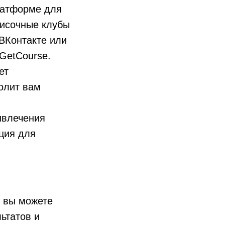
латформе для
писочные клубы
 ВКонтакте или
GetCourse.
ет
олит вам
ивлечения
ация для
, вы можете
ьтатов и