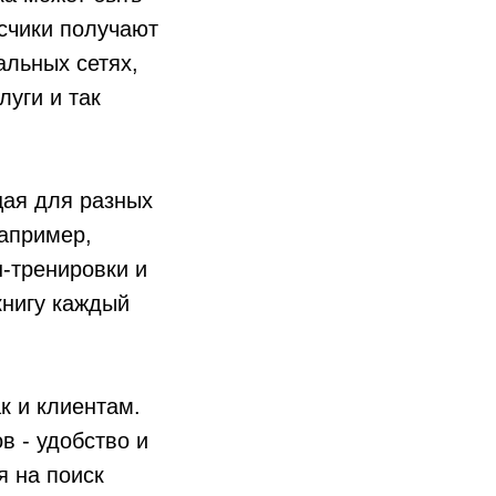
счики получают
альных сетях,
луги и так
щая для разных
Например,
-тренировки и
книгу каждый
к и клиентам.
в - удобство и
я на поиск