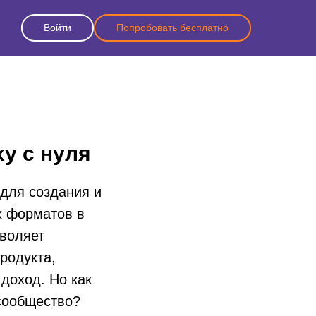
Войти
Попробовать бесплатно
ху с нуля
для создания и
х форматов в
зволяет
родукта,
доход. Но как
 сообщество?