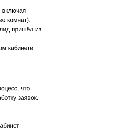
, включая
о комнат).
 лид пришёл из
ом кабинете
оцесс, что
ботку заявок.
кабинет