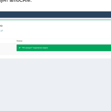
каунт amoCRM.