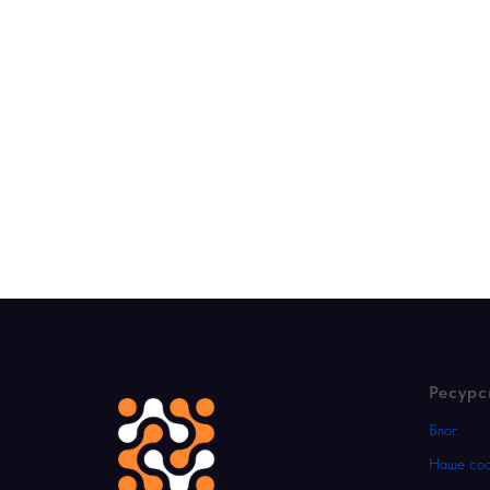
Ресур
Блог
Наше со