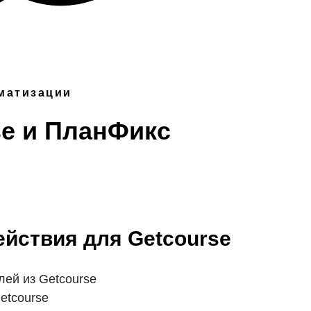
матизации
se и ПланФикс
йствия для Getcourse
лей из Getcourse
etcourse