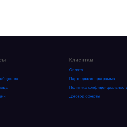
сы
Клиентам
Оплата
общество
Партнерская программа
пеца
Политика конфиденциальност
ции
Договор оферты