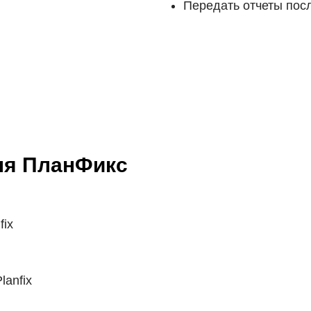
Передать отчеты посл
ля ПланФикс
fix
lanfix