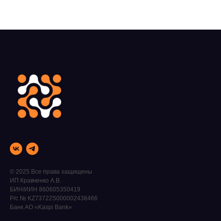
© 2025 Все права защищены
ИП Кравченко А.В.
БИН/ИИН 860605350419
Р/с № KZ73722S000002438466
Банк АО «Kaspi Bank»