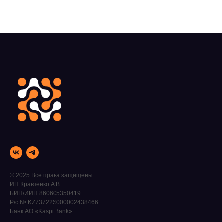
© 2025 Все права защищены
ИП Кравченко А.В.
БИН/ИИН 860605350419
Р/с № KZ73722S000002438466
Банк АО «Kaspi Bank»