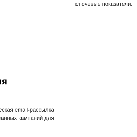
ключевые показатели.
ля
еская email-рассылка
ованных кампаний для