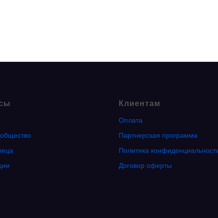
сы
Клиентам
Оплата
общество
Партнерская программа
пеца
Политика конфиденциальност
ции
Договор оферты