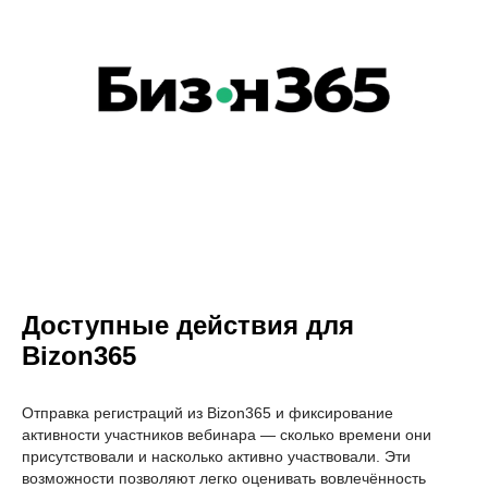
Доступные действия для
Bizon365
Отправка регистраций из Bizon365 и фиксирование
активности участников вебинара — сколько времени они
присутствовали и насколько активно участвовали. Эти
возможности позволяют легко оценивать вовлечённость