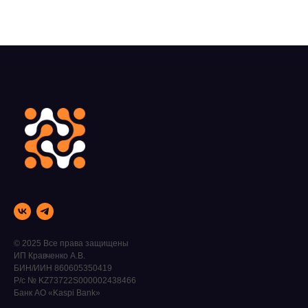
© 2025 Все права защищены
ИП Кравченко А.В.
БИН/ИИН 860605350419
Р/с № KZ73722S000002438466
Банк АО «Kaspi Bank»