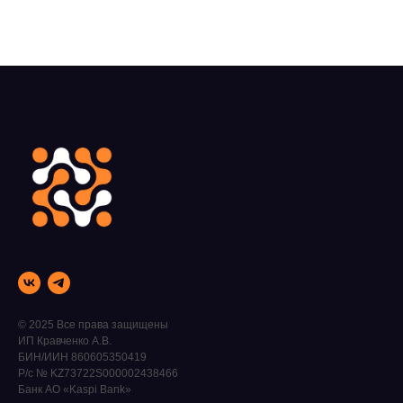
© 2025 Все права защищены
ИП Кравченко А.В.
БИН/ИИН 860605350419
Р/с № KZ73722S000002438466
Банк АО «Kaspi Bank»