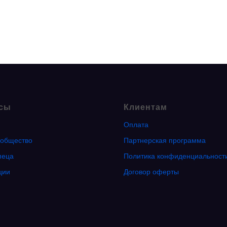
сы
Клиентам
Оплата
общество
Партнерская программа
пеца
Политика конфиденциальност
ции
Договор оферты