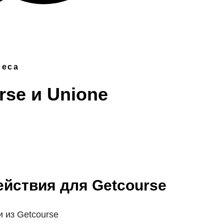
неса
se и Unione
йствия для Getcourse
 из Getcourse