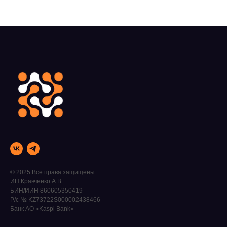
© 2025 Все права защищены
ИП Кравченко А.В.
БИН/ИИН 860605350419
Р/с № KZ73722S000002438466
Банк АО «Kaspi Bank»