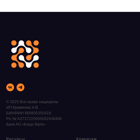
© 2025 Все права защищены
ИП Кравченко А.В.
БИН/ИИН 860605350419
Р/с № KZ73722S000002438466
Банк АО «Kaspi Bank»
Ресурсы
Клиентам