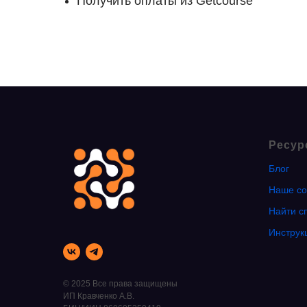
Получить оплаты из Getcourse
Ресур
Блог
Наше со
Найти с
Инструк
© 2025 Все права защищены
ИП Кравченко А.В.