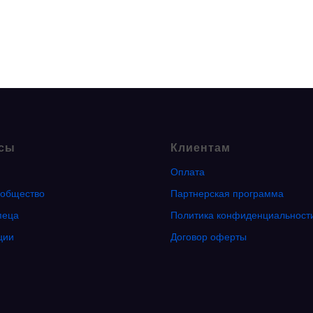
сы
Клиентам
Оплата
общество
Партнерская программа
пеца
Политика конфиденциальност
ции
Договор оферты