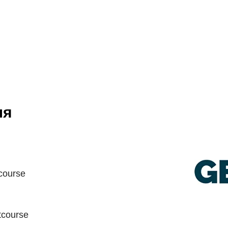
ля
course
tcourse