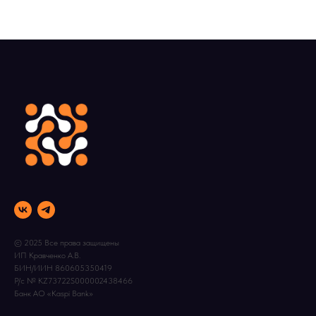
© 2025 Все права защищены
ИП Кравченко А.В.
БИН/ИИН 860605350419
Р/с № KZ73722S000002438466
Банк АО «Kaspi Bank»