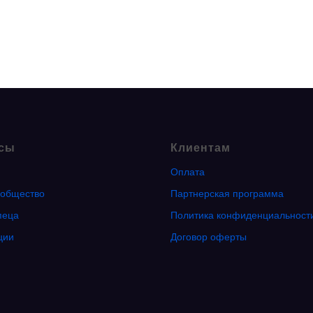
сы
Клиентам
Оплата
общество
Партнерская программа
пеца
Политика конфиденциальност
ции
Договор оферты