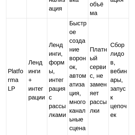
объё
ация
ма
Быстр
ое
созда
Ленд
Сбор
ние
Платн
инги,
лидо
ворон
ый
Ленд
форм
в,
ок,
серви
Platfo
инги
ы,
вебин
автом
с, не
rma
+
интег
ары,
атиза
замен
LP
интег
рация
запус
ция,
яет
рации
с
к
много
рассы
рассы
цепоч
канал
лки
лками
ек
ьные
сцена