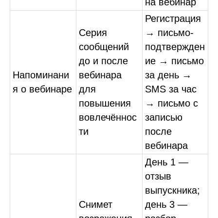
на вебинар
Регистрация
Серия
→ письмо-
сообщений
подтвержден
до и после
ие → письмо
Напоминани
вебинара
за день →
я о вебинаре
для
SMS за час
повышения
→ письмо с
вовлечённос
записью
ти
после
вебинара
День 1 —
отзыв
выпускника;
Снимет
день 3 —