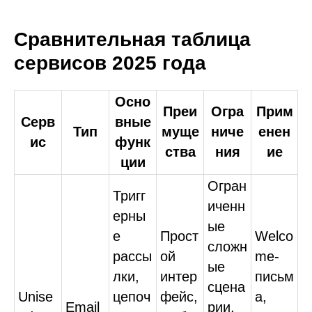
Сравнительная таблица
сервисов 2025 года
Осно
Преи
Огра
Прим
Серв
вные
Тип
муще
ниче
енен
ис
функ
ства
ния
ие
ции
Огран
Тригг
иченн
ерны
ые
е
Прост
Welco
сложн
рассы
ой
me-
ые
лки,
интер
письм
сцена
Unise
цепоч
фейс,
а,
Email
рии,