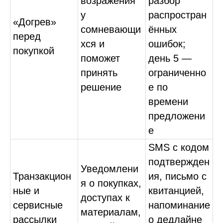
возражения
разбор
у
распростран
«Догрев»
сомневающи
ённых
перед
хся и
ошибок;
покупкой
поможет
день 5 —
принять
ограниченно
решение
е по
времени
предложени
е
SMS с кодом
подтвержден
Уведомлени
Транзакцион
ия, письмо с
я о покупках,
ные и
квитанцией,
доступах к
сервисные
напоминание
материалам,
рассылки
о дедлайне