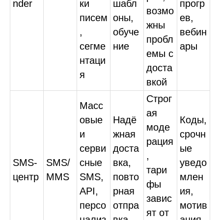
nder
ки
шабл
прогр
возмо
писем
оны,
ев,
жны
,
обуче
вебин
пробл
сегме
ние
ары
емы с
нтаци
доста
я
вкой
Строг
Масс
ая
овые
Надё
Коды,
моде
и
жная
срочн
рация
серви
доста
ые
,
SMS-
SMS/
сные
вка,
уведо
тари
центр
MMS
SMS,
повто
млен
фы
API,
рная
ия,
завис
персо
отпра
мотив
ят от
нализ
вка
ация