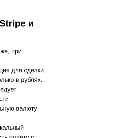
tripe и
же, при
ция для сделки.
лько в рублях.
ледует
сти
льную валюту
икальный
ить оплату с