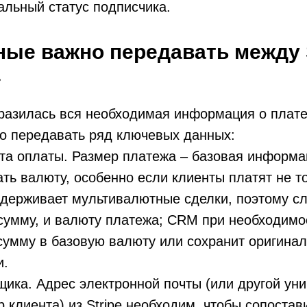
альный статус подписчика.
ные важно передавать между S
4
разилась вся необходимая информация о плате
о передавать ряд ключевых данных:
а оплаты. Размер платежа – базовая информа
ть валюту, особенно если клиенты платят не то
держивает мультивалютные сделки, поэтому с
сумму, и валюту платежа; CRM при необходимо
сумму в базовую валюту или сохранит оригина
и.
щика. Адрес электронной почты (или другой ун
 клиента) из Stripe необходим, чтобы сопостав