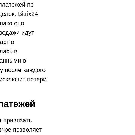
платежей по
лок. Bitrix24
нако оно
родажи идут
ает о
лась в
данными в
у после каждого
 исключит потери
латежей
а привязать
ripe позволяет