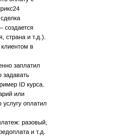
трикс24
 сделка
– создается
 страна и т.д.).
 клиентом в
енно заплатил
о задавать
ример ID курса.
арий или
ю услугу оплатил
платеж: разовый,
редоплата и т.д.