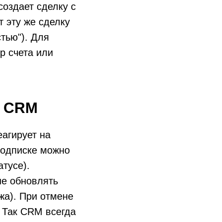
создает сделку с
 эту же сделку
тью"). Для
р счета или
в CRM
еагирует на
подписке можно
атусе).
ше обновлять
жа). При отмене
. Так CRM всегда