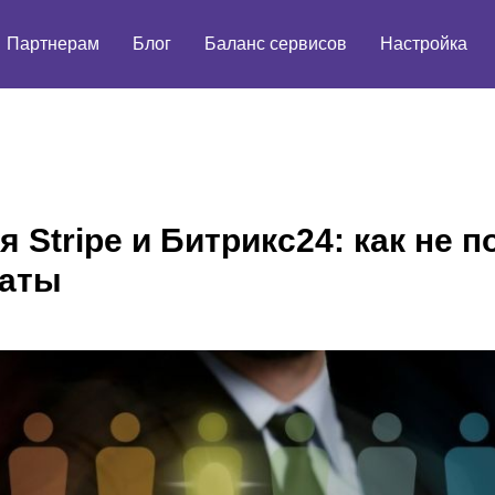
Партнерам
Блог
Баланс сервисов
Настройка
 Stripe и Битрикс24: как не п
латы