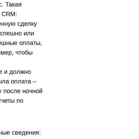
. Такая
в CRM:
енную сделку
успешно или
пешные оплаты,
имер, чтобы
e и должно
ыла оплата –
у после ночной
тчеты по
ные сведения: