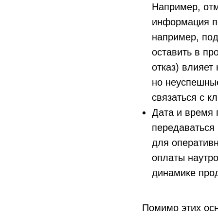
Например, отм
информация п
например, под
оставить в пр
отказ) влияет
но неуспешные
связаться с к
Дата и время 
передаваться 
для оперативн
оплаты наутро
динамике прод
Помимо этих ос