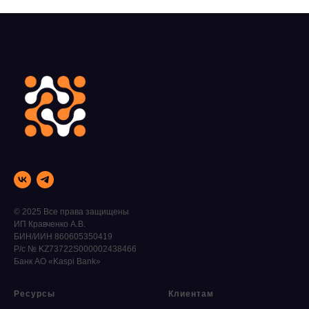
© 2025 Все права защищены
ИП Кравченко А.В.
БИН/ИИН 860605350419
Р/с № KZ73722S000002438466
Банк АО «Kaspi Bank»
Ресурсы
Клиентам