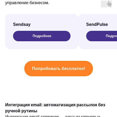
управление бизнесом.
Sendsay
SendPulse
Подробнее
Подро
Попробовать бесплатно!
Интеграция email: автоматизация рассылок без
ручной рутины
Интеграция email-сервисов — одна из ключевых