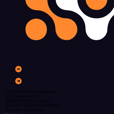
© 2025 Все права защищены
ИП Кравченко А.В.
БИН/ИИН 860605350419
Р/с № KZ73722S000002438466
Банк АО «Kaspi Bank»