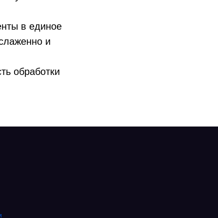
енты в единое
 слаженно и
сть обработки
и