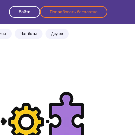
Войти
Попробовать бесплатно
висы
Чат-боты
Другое