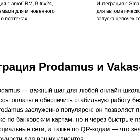
ия с amoCRM, Bitrix24,
Интеграция с Smart
темами для мгновенного
для автоматическ
о платежах.
запуска цепочек 
грация Prodamus и Vakas-
rodamus — важный шаг для любой онлайн-школ
ссы оплаты и обеспечить стабильную работу бе
rodamus заслуженно популярен: он позволяет 
ко по банковским картам, но и через быстрые 
циальные сети, а также по QR-кодам — что зн
ожности для ваших клиентов.