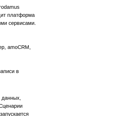
Prodamus
дит платформа
ыми сервисами.
мер, amoCRM,
;
записи в
 данных,
 Сценарии
 запускается