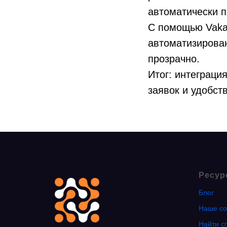
автоматически п
С помощью Vaka
автоматизирован
прозрачно.
Итог: интеграци
заявок и удобст
Ресур
Блог
Наше со
Найти с