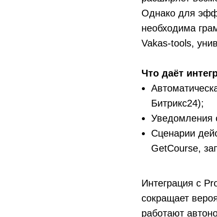
Однако для эфф
необходима гра
Vakas-tools, ун
Что даёт интег
Автоматическ
Битрикс24);
Уведомления о
Сценарии дейс
GetCourse, зап
Интеграция с Pr
сокращает вероя
работают автоно