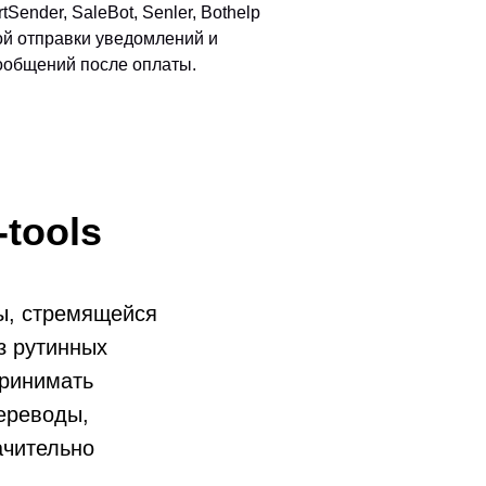
Sender, SaleBot, Senler, Bothelp
ой отправки уведомлений и
сообщений после оплаты.
tools
ы, стремящейся
з рутинных
принимать
переводы,
ачительно