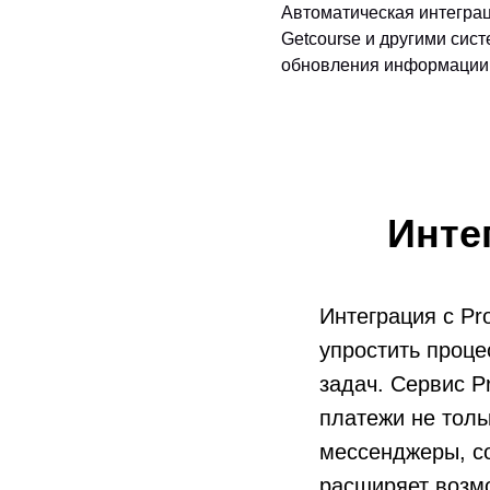
Автоматическая интеграц
Getcourse и другими сис
обновления информации 
Инте
Интеграция с P
упростить проце
задач. Сервис P
платежи не толь
мессенджеры, со
расширяет возм