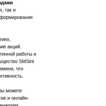
одажи
, так и
нформирования
тиях,
ие акций.
утинной работы и
ущество SMSint
емени, что
ктивность.
 Вы можете
тов и онлайн-
ценариям.