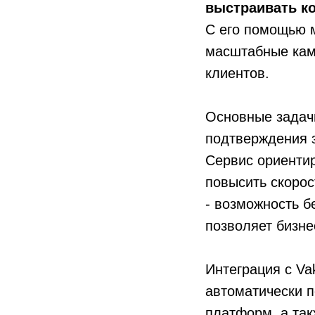
выстраивать к
С его помощью м
масштабные кам
клиентов.
Основные задачи
подтверждения з
Сервис ориентир
повысить скорос
- возможность б
позволяет бизне
Интеграция с Va
автоматически п
платформ, а так