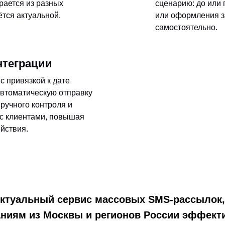
ирается из разных
сценарию: до или 
ётся актуальной.
или оформления з
самостоятельно.
нтеграции
с привязкой к дате
автоматическую отправку
 ручного контроля и
с клиентами, повышая
йствия.
ектуальный сервис массовых SMS-рассылок,
аниям из Москвы и регионов России эффект